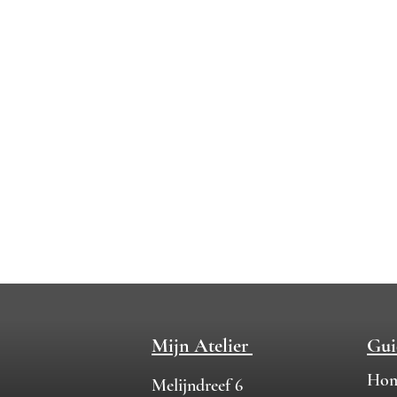
Mijn Atelier
Gu
Ho
Melijndreef 6